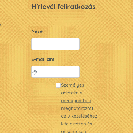
Hírlevél feliratkozás
k
Neve
E-mail cím
Személyes
adataim e
menüpontban
meghatározott
célú kezeléséhez
kifejezetten és
önkéntesen