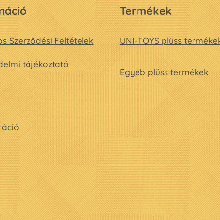
máció
Termékek
os Szerződési Feltételek
UNI-TOYS plüss terméke
elmi tájékoztató
Egyéb plüss termékek
ráció