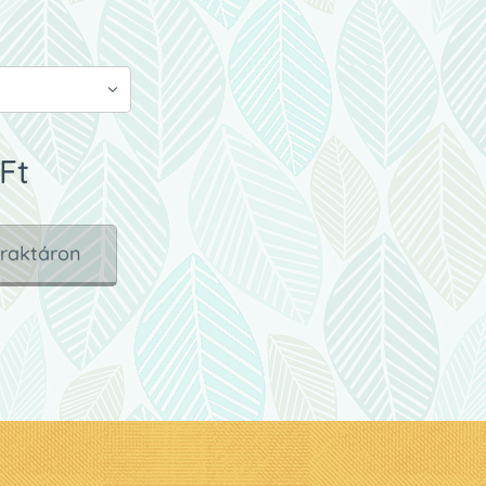
Ft
 raktáron