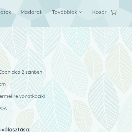
latok
Madarak
Továbbiak
Kosár
Coon cica 2 színben
 cm
termékre vonatkozik!
495A
kiválasztása: