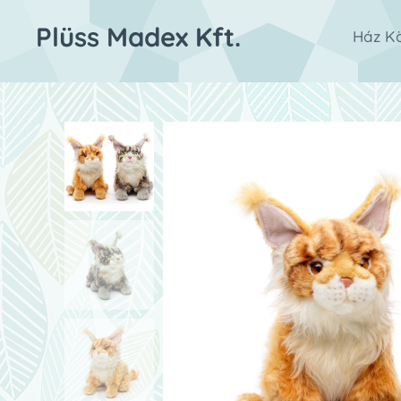
Plüss Madex Kft.
Ház Kö