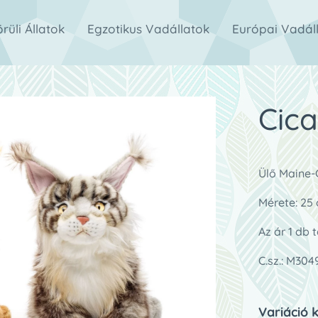
rüli Állatok
Egzotikus Vadállatok
Európai Vadál
Cica
Ülő Maine-
Mérete: 25
Az ár 1 db 
C.sz.: M30
Variáció 