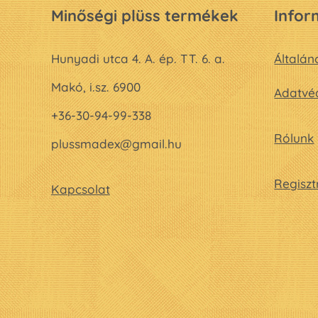
Minőségi plüss termékek
Infor
Hunyadi utca 4. A. ép. TT. 6. a.
Általán
Makó, i.sz. 6900
Adatvéd
+36-30-94-99-338
Rólunk
plussmadex@gmail.hu
Regiszt
Kapcsolat