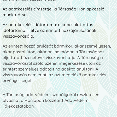
Az adatkezelés címzettjei: a Társaság Honlapkezelő
munkatársai.
Az adatkezelés időtartama: a kapcsolattartás
időtartama, illetve az érintett hozzájárulásának
visszavonásáig.
Az érintett hozzájárulását bármikor, akár személyesen,
akár postai úton, akár online módon a Társasághoz
eljuttatott üzenetével visszavonhatja. A Társaság a
visszavonásról szóló üzenet megérkezése után az
érintett személyes adatait haladéktalanul törli. A
visszavonás nem érinti az azt megelőző adatkezelés
érvényességét.
A Társaság adatvédelmi szabályairól részletesen
olvashat a Honlapon közzétett Adatvédelmi
Tájékoztatóban.