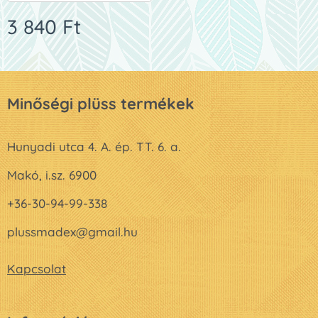
3 840
Ft
Minőségi plüss termékek
Hunyadi utca 4. A. ép. TT. 6. a.
Makó, i.sz. 6900
+36-30-94-99-338
plussmadex@gmail.hu
Kapcsolat