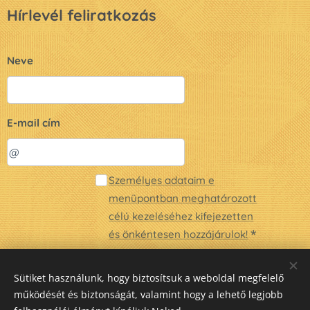
Hírlevél feliratkozás
Neve
E-mail cím
Személyes adataim e
menüpontban meghatározott
célú kezeléséhez kifejezetten
és önkéntesen hozzájárulok!
Küldés
Sütiket használunk, hogy biztosítsuk a weboldal megfelelő
működését és biztonságát, valamint hogy a lehető legjobb