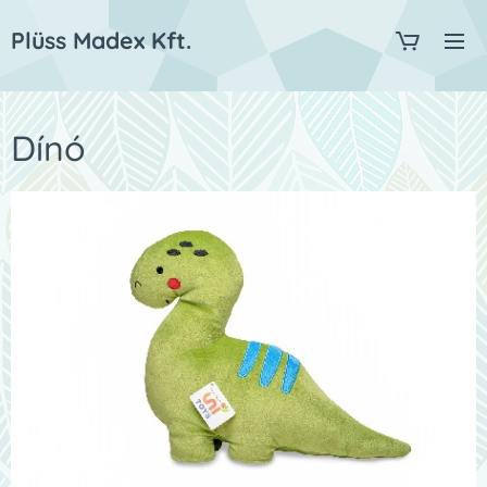
Plüss Madex Kft.
Dínó