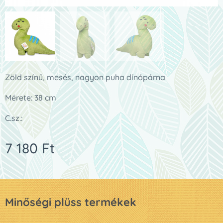
Zöld színű, mesés, nagyon puha dínópárna
Mérete: 38 cm
C.sz.:
7 180
Ft
Minőségi plüss termékek