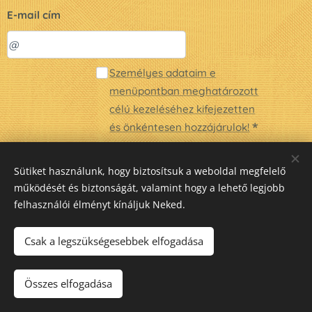
E-mail cím
Személyes adataim e
menüpontban meghatározott
célú kezeléséhez kifejezetten
és önkéntesen hozzájárulok!
Küldés
Sütiket használunk, hogy biztosítsuk a weboldal megfelelő
működését és biztonságát, valamint hogy a lehető legjobb
felhasználói élményt kínáljuk Neked.
Sütik
Csak a legszükségesebbek elfogadása
Kosárba
Összes elfogadása