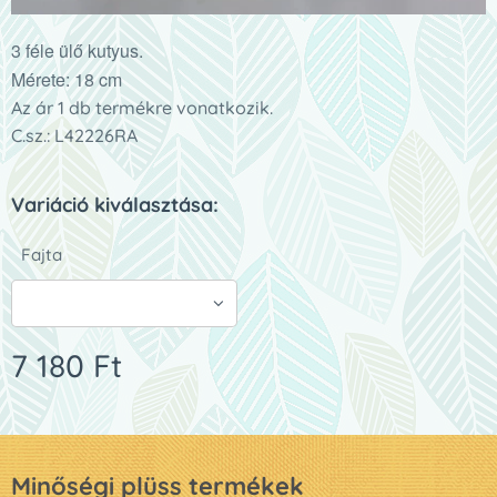
3 féle ülő kutyus.
Mérete: 18 cm
Az ár 1 db termékre vonatkozik.
C.sz.: L42226RA
Variáció kiválasztása:
Fajta
7 180
Ft
Minőségi plüss termékek