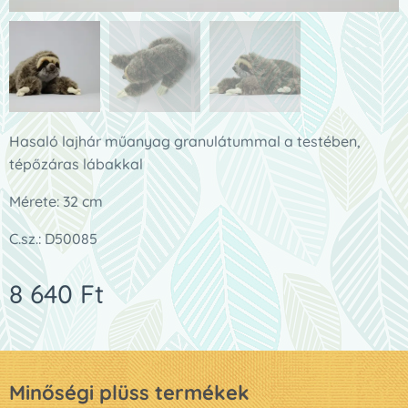
Hasaló lajhár műanyag granulátummal a testében,
tépőzáras lábakkal
Mérete: 32 cm
C.sz.: D50085
8 640
Ft
Minőségi plüss termékek