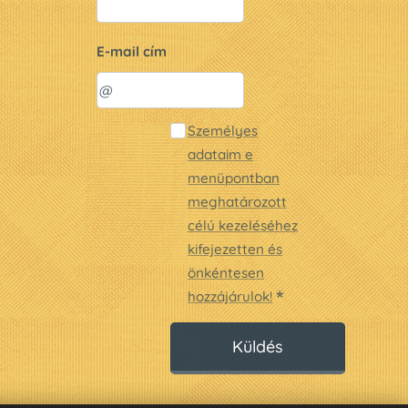
E-mail cím
Személyes
adataim e
menüpontban
meghatározott
célú kezeléséhez
kifejezetten és
önkéntesen
hozzájárulok!
Küldés