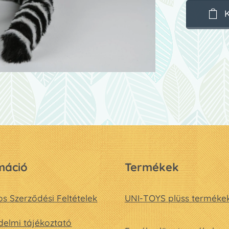
máció
Termékek
os Szerződési Feltételek
UNI-TOYS plüss terméke
elmi tájékoztató