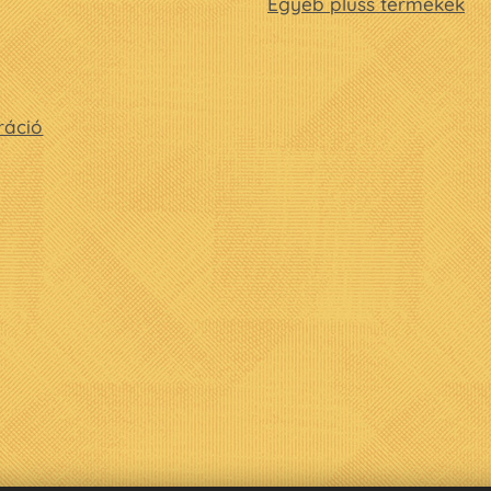
Egyéb plüss termékek
ráció