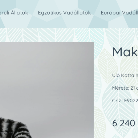
rüli Állatok
Egzotikus Vadállatok
Európai Vadál
Mak
Ülő Katta 
Mérete: 21
C.sz.: E902
6 240