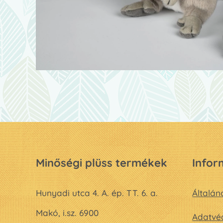
Minőségi plüss termékek
Infor
Hunyadi utca 4. A. ép. TT. 6. a.
Általán
Makó, i.sz. 6900
Adatvéd