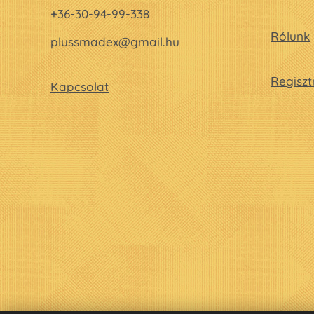
+36-30-94-99-338
Rólunk
plussmadex@gmail.hu
Regiszt
Kapcsolat