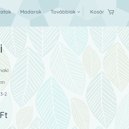
latok
Madarak
Továbbiak
Kosár
i
maki
 cm
23-2
Ft