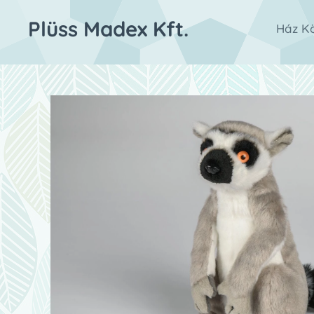
Plüss Madex Kft.
Ház Kö