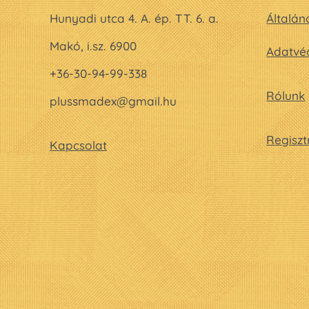
Hunyadi utca 4. A. ép. TT. 6. a.
Általán
Makó, i.sz. 6900
Adatvéd
+36-30-94-99-338
Rólunk
plussmadex@gmail.hu
Regiszt
Kapcsolat