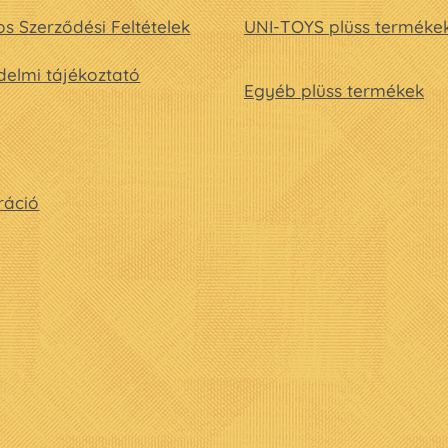
os Szerződési Feltételek
UNI-TOYS plüss terméke
elmi tájékoztató
Egyéb plüss termékek
ráció