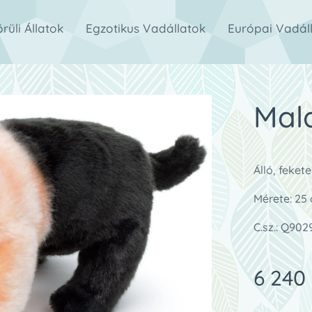
rüli Állatok
Egzotikus Vadállatok
Európai Vadál
Mal
Álló, feket
Mérete: 25
C.sz.: Q902
6 240