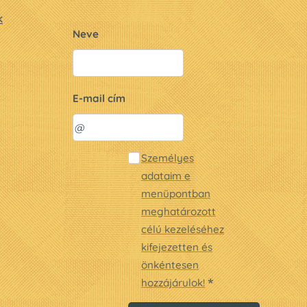
k
Neve
E-mail cím
Személyes
adataim e
menüpontban
meghatározott
célú kezeléséhez
kifejezetten és
önkéntesen
hozzájárulok!