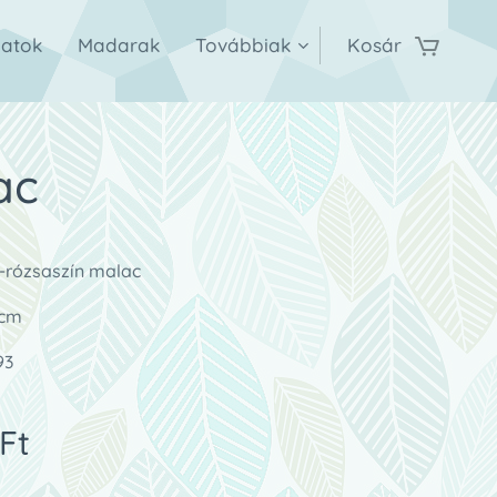
latok
Madarak
Továbbiak
Kosár
ac
e-rózsaszín malac
 cm
93
Ft