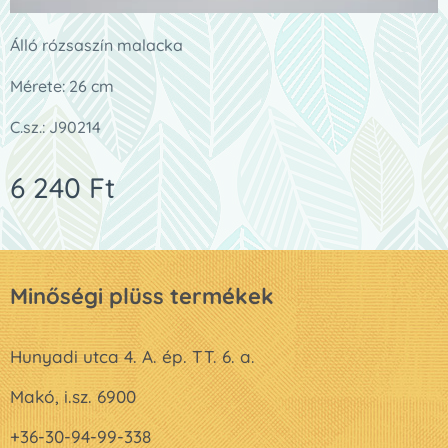
Álló rózsaszín malacka
Mérete: 26 cm
C.sz.: J90214
6 240
Ft
Minőségi plüss termékek
Hunyadi utca 4. A. ép. TT. 6. a.
Makó, i.sz. 6900
+36-30-94-99-338