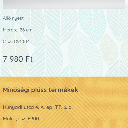
Álló nyest
Mérete: 26 cm
C.sz.: D91004
7 980
Ft
Minőségi plüss termékek
Hunyadi utca 4. A. ép. TT. 6. a.
Makó, i.sz. 6900