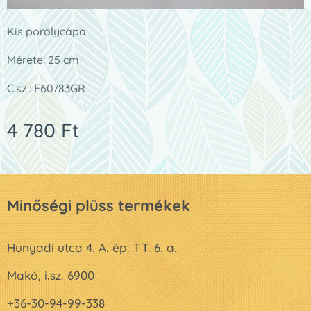
Kis pörölycápa
Mérete: 25 cm
C.sz.: F60783GR
4 780
Ft
Minőségi plüss termékek
Hunyadi utca 4. A. ép. TT. 6. a.
Makó, i.sz. 6900
+36-30-94-99-338